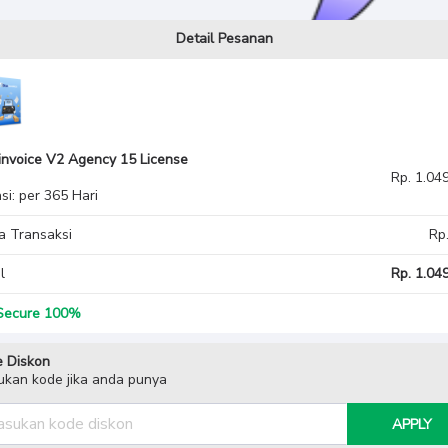
Detail Pesanan
invoice V2 Agency 15 License
Rp. 1.04
si: per 365 Hari
a Transaksi
Rp
l
Rp. 1.049
ecure 100%
 Diskon
kan kode jika anda punya
APPLY