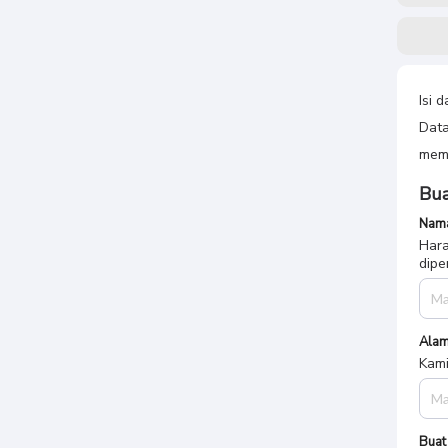
Isi 
Data
memb
Bua
Nama
Hara
dipe
Alam
Kami
Buat