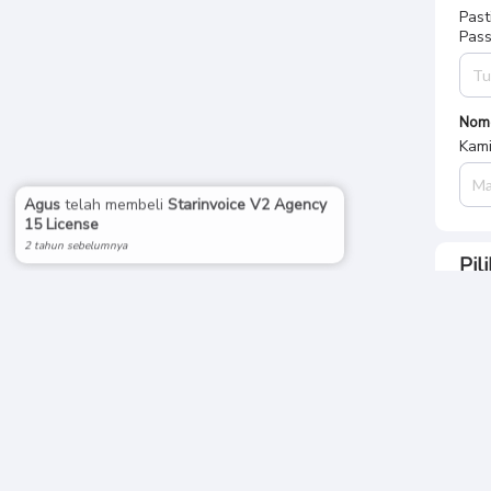
Past
Pass
Nom
Kami
Agus
telah membeli
Starinvoice V2 Agency
15 License
2 tahun sebelumnya
Pil
Rin
Tota
Rp.