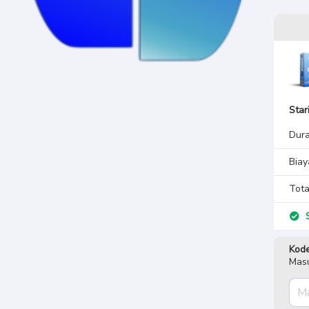
Star
Dura
Biay
Tota
S
Kode
Masu