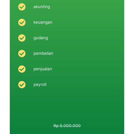
akunting
keuangan
gudang
pembelian
penjualan
payroll
Rp 5.000.000