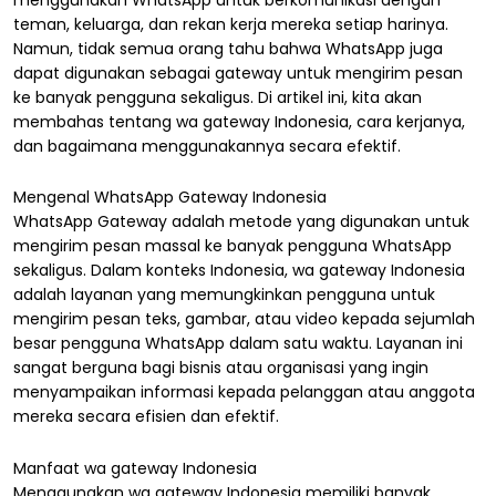
teman, keluarga, dan rekan kerja mereka setiap harinya.
Namun, tidak semua orang tahu bahwa WhatsApp juga
dapat digunakan sebagai gateway untuk mengirim pesan
ke banyak pengguna sekaligus. Di artikel ini, kita akan
membahas tentang wa gateway Indonesia, cara kerjanya,
dan bagaimana menggunakannya secara efektif.
Mengenal WhatsApp Gateway Indonesia
WhatsApp Gateway adalah metode yang digunakan untuk
mengirim pesan massal ke banyak pengguna WhatsApp
sekaligus. Dalam konteks Indonesia, wa gateway Indonesia
adalah layanan yang memungkinkan pengguna untuk
mengirim pesan teks, gambar, atau video kepada sejumlah
besar pengguna WhatsApp dalam satu waktu. Layanan ini
sangat berguna bagi bisnis atau organisasi yang ingin
menyampaikan informasi kepada pelanggan atau anggota
mereka secara efisien dan efektif.
Manfaat wa gateway Indonesia
Menggunakan wa gateway Indonesia memiliki banyak