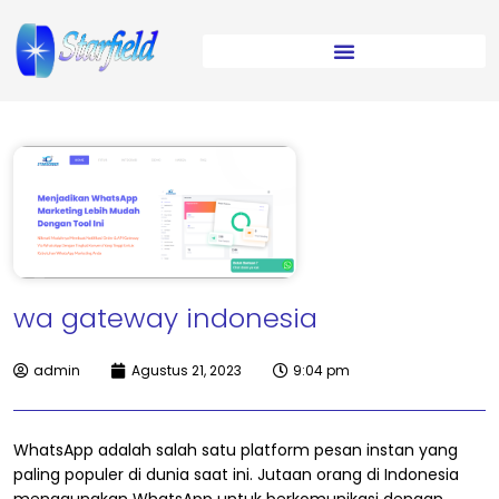
wa gateway indonesia
admin
Agustus 21, 2023
9:04 pm
WhatsApp adalah salah satu platform pesan instan yang
paling populer di dunia saat ini. Jutaan orang di Indonesia
menggunakan WhatsApp untuk berkomunikasi dengan