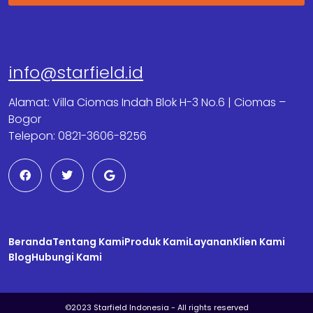
info@starfield.id
Alamat: Villa Ciomas Indah Blok H-3 No.6 | Ciomas –
Bogor
Telepon: 0821-3606-8256
F
T
G
a
w
o
c
i
o
e
t
g
b
t
l
o
e
e
o
r
Beranda
k
Tentang Kami
Produk Kami
Layanan
Klien Kami
Blog
Hubungi Kami
©2023 Starfield Indonesia - All rights reserved