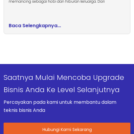
memancing sebagai hobi dan hiburan keluarga. Dari
Baca Selengkapnya...
Saatnya Mulai Mencoba Upgrade
Bisnis Anda Ke Level Selanjutnya
Percayakan pada kami untuk membantu dalam
teknis bisnis Anda
Hubungi Kami Sekarang