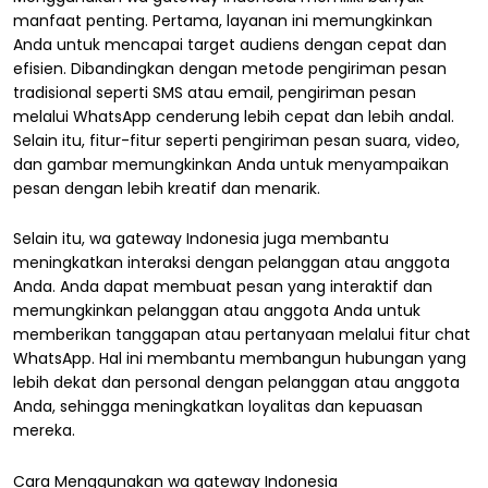
manfaat penting. Pertama, layanan ini memungkinkan
Anda untuk mencapai target audiens dengan cepat dan
efisien. Dibandingkan dengan metode pengiriman pesan
tradisional seperti SMS atau email, pengiriman pesan
melalui WhatsApp cenderung lebih cepat dan lebih andal.
Selain itu, fitur-fitur seperti pengiriman pesan suara, video,
dan gambar memungkinkan Anda untuk menyampaikan
pesan dengan lebih kreatif dan menarik.
Selain itu, wa gateway Indonesia juga membantu
meningkatkan interaksi dengan pelanggan atau anggota
Anda. Anda dapat membuat pesan yang interaktif dan
memungkinkan pelanggan atau anggota Anda untuk
memberikan tanggapan atau pertanyaan melalui fitur chat
WhatsApp. Hal ini membantu membangun hubungan yang
lebih dekat dan personal dengan pelanggan atau anggota
Anda, sehingga meningkatkan loyalitas dan kepuasan
mereka.
Cara Menggunakan wa gateway Indonesia