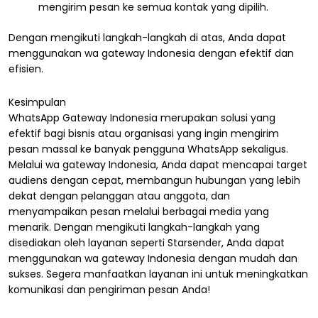
mengirim pesan ke semua kontak yang dipilih.
Dengan mengikuti langkah-langkah di atas, Anda dapat
menggunakan wa gateway Indonesia dengan efektif dan
efisien.
Kesimpulan
WhatsApp Gateway Indonesia merupakan solusi yang
efektif bagi bisnis atau organisasi yang ingin mengirim
pesan massal ke banyak pengguna WhatsApp sekaligus.
Melalui wa gateway Indonesia, Anda dapat mencapai target
audiens dengan cepat, membangun hubungan yang lebih
dekat dengan pelanggan atau anggota, dan
menyampaikan pesan melalui berbagai media yang
menarik. Dengan mengikuti langkah-langkah yang
disediakan oleh layanan seperti Starsender, Anda dapat
menggunakan wa gateway Indonesia dengan mudah dan
sukses. Segera manfaatkan layanan ini untuk meningkatkan
komunikasi dan pengiriman pesan Anda!