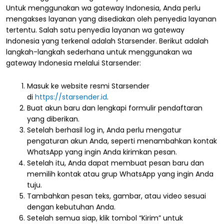
Untuk menggunakan wa gateway Indonesia, Anda perlu
mengakses layanan yang disediakan oleh penyedia layanan
tertentu. Salah satu penyedia layanan wa gateway
Indonesia yang terkenal adalah Starsender. Berikut adalah
langkah-langkah sederhana untuk menggunakan wa
gateway Indonesia melalui Starsender:
Masuk ke website resmi Starsender
di
https://starsender.id
.
Buat akun baru dan lengkapi formulir pendaftaran
yang diberikan.
Setelah berhasil log in, Anda perlu mengatur
pengaturan akun Anda, seperti menambahkan kontak
WhatsApp yang ingin Anda kirimkan pesan.
Setelah itu, Anda dapat membuat pesan baru dan
memilih kontak atau grup WhatsApp yang ingin Anda
tuju.
Tambahkan pesan teks, gambar, atau video sesuai
dengan kebutuhan Anda.
Setelah semua siap, klik tombol “Kirim” untuk