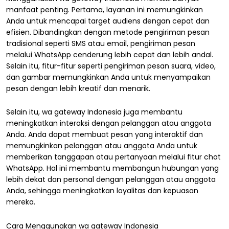
manfaat penting. Pertama, layanan ini memungkinkan
Anda untuk mencapai target audiens dengan cepat dan
efisien. Dibandingkan dengan metode pengiriman pesan
tradisional seperti SMS atau email, pengiriman pesan
melalui WhatsApp cenderung lebih cepat dan lebih andal.
Selain itu, fitur-fitur seperti pengiriman pesan suara, video,
dan gambar memungkinkan Anda untuk menyampaikan
pesan dengan lebih kreatif dan menarik.
Selain itu, wa gateway Indonesia juga membantu
meningkatkan interaksi dengan pelanggan atau anggota
Anda. Anda dapat membuat pesan yang interaktif dan
memungkinkan pelanggan atau anggota Anda untuk
memberikan tanggapan atau pertanyaan melalui fitur chat
WhatsApp. Hal ini membantu membangun hubungan yang
lebih dekat dan personal dengan pelanggan atau anggota
Anda, sehingga meningkatkan loyalitas dan kepuasan
mereka.
Cara Menggunakan wa gateway Indonesia