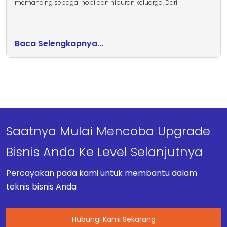
memancing sebagai hobi dan hiburan keluarga. Dari
Baca Selengkapnya...
Saatnya Mulai Mencoba Upgrade
Bisnis Anda Ke Level Selanjutnya
Percayakan pada kami untuk membantu dalam
teknis bisnis Anda
Hubungi Kami Sekarang