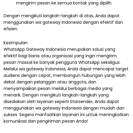
mengirim pesan ke semua kontak yang dipilih.
Dengan mengikuti langkah-langkah di atas, Anda dapat
menggunakan wa gateway Indonesia dengan efektif dan
efisien.
Kesimpulan
WhatsApp Gateway Indonesia merupakan solusi yang
efektif bagi bisnis atau organisasi yang ingin mengirim
pesan massal ke banyak pengguna WhatsApp sekaligus.
Melalui wa gateway Indonesia, Anda dapat mencapai target
audiens dengan cepat, membangun hubungan yang lebih
dekat dengan pelanggan atau anggota, dan
menyampaikan pesan melalui berbagai media yang
menarik. Dengan mengikuti langkah-langkah yang
disediakan oleh layanan seperti Starsender, Anda dapat
menggunakan wa gateway Indonesia dengan mudah dan
sukses. Segera manfaatkan layanan ini untuk meningkatkan
komunikasi dan pengiriman pesan Anda!