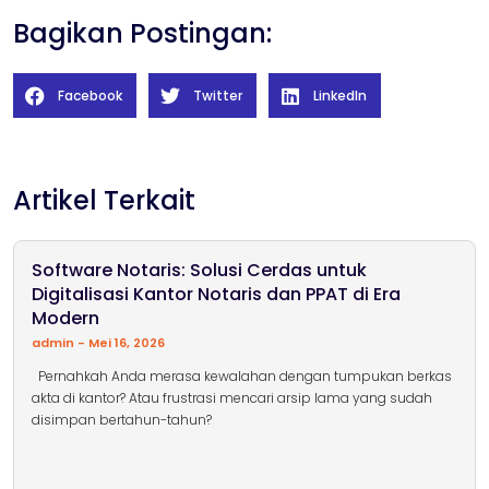
Bagikan Postingan:
Facebook
Twitter
LinkedIn
Artikel Terkait
Software Notaris: Solusi Cerdas untuk
Digitalisasi Kantor Notaris dan PPAT di Era
Modern
admin
Mei 16, 2026
Pernahkah Anda merasa kewalahan dengan tumpukan berkas
akta di kantor? Atau frustrasi mencari arsip lama yang sudah
disimpan bertahun-tahun?