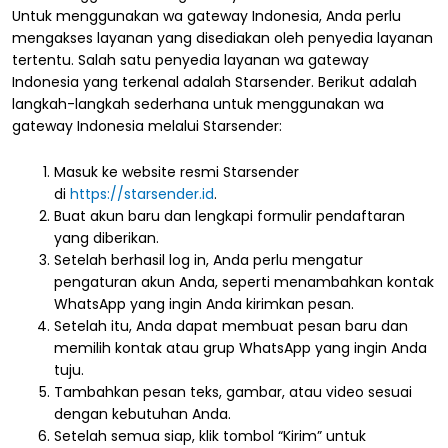
Untuk menggunakan wa gateway Indonesia, Anda perlu
mengakses layanan yang disediakan oleh penyedia layanan
tertentu. Salah satu penyedia layanan wa gateway
Indonesia yang terkenal adalah Starsender. Berikut adalah
langkah-langkah sederhana untuk menggunakan wa
gateway Indonesia melalui Starsender:
Masuk ke website resmi Starsender
di
https://starsender.id
.
Buat akun baru dan lengkapi formulir pendaftaran
yang diberikan.
Setelah berhasil log in, Anda perlu mengatur
pengaturan akun Anda, seperti menambahkan kontak
WhatsApp yang ingin Anda kirimkan pesan.
Setelah itu, Anda dapat membuat pesan baru dan
memilih kontak atau grup WhatsApp yang ingin Anda
tuju.
Tambahkan pesan teks, gambar, atau video sesuai
dengan kebutuhan Anda.
Setelah semua siap, klik tombol “Kirim” untuk