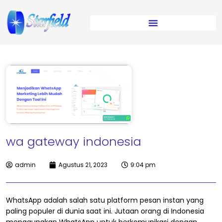
wa gateway indonesia
admin
Agustus 21, 2023
9:04 pm
WhatsApp adalah salah satu platform pesan instan yang
paling populer di dunia saat ini. Jutaan orang di Indonesia
menggunakan WhatsApp untuk berkomunikasi dengan