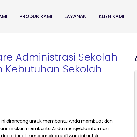
AMI
PRODUK KAMI
LAYANAN
KLIEN KAMI
re Administrasi Sekolah
n Kebutuhan Sekolah
re ini dirancang untuk membantu Anda membuat dan
ware ini akan membantu Anda mengelola informasi
nda juga dapat menggunakan software ini untuk