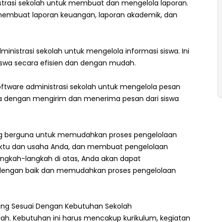
trasi sekolah untuk membuat dan mengelola laporan.
embuat laporan keuangan, laporan akademik, dan
nistrasi sekolah untuk mengelola informasi siswa. Ini
swa secara efisien dan dengan mudah.
oftware administrasi sekolah untuk mengelola pesan
a dengan mengirim dan menerima pesan dari siswa
yang berguna untuk memudahkan proses pengelolaan
ktu dan usaha Anda, dan membuat pengelolaan
langkah-langkah di atas, Anda akan dapat
 dengan baik dan memudahkan proses pengelolaan
yang Sesuai Dengan Kebutuhan Sekolah
ekolah. Kebutuhan ini harus mencakup kurikulum, kegiatan