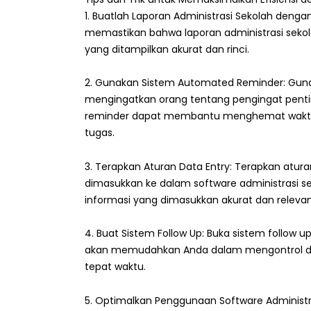
1. Buatlah Laporan Administrasi Sekolah denga
memastikan bahwa laporan administrasi sekol
yang ditampilkan akurat dan rinci.
2. Gunakan Sistem Automated Reminder: Gu
mengingatkan orang tentang pengingat pent
reminder dapat membantu menghemat waktu 
tugas.
3. Terapkan Aturan Data Entry: Terapkan atur
dimasukkan ke dalam software administrasi se
informasi yang dimasukkan akurat dan relevan
4. Buat Sistem Follow Up: Buka sistem follow up
akan memudahkan Anda dalam mengontrol da
tepat waktu.
5. Optimalkan Penggunaan Software Administra