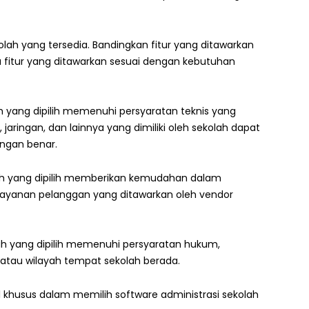
olah yang tersedia. Bandingkan fitur yang ditawarkan
 fitur yang ditawarkan sesuai dengan kebutuhan
ah yang dipilih memenuhi persyaratan teknis yang
 jaringan, dan lainnya yang dimiliki oleh sekolah dapat
engan benar.
olah yang dipilih memberikan kemudahan dalam
 layanan pelanggan yang ditawarkan oleh vendor
lah yang dipilih memenuhi persyaratan hukum,
 atau wilayah tempat sekolah berada.
al khusus dalam memilih software administrasi sekolah