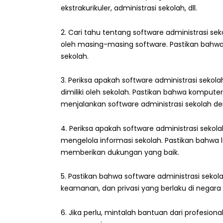
ekstrakurikuler, administrasi sekolah, dll.
2. Cari tahu tentang software administrasi sek
oleh masing-masing software. Pastikan bahwa
sekolah.
3. Periksa apakah software administrasi sekol
dimiliki oleh sekolah. Pastikan bahwa komputer,
menjalankan software administrasi sekolah d
4. Periksa apakah software administrasi sek
mengelola informasi sekolah. Pastikan bahwa
memberikan dukungan yang baik.
5. Pastikan bahwa software administrasi seko
keamanan, dan privasi yang berlaku di negara
6. Jika perlu, mintalah bantuan dari profesion