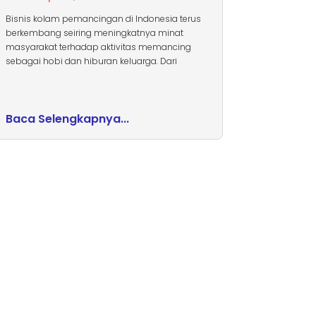
Bisnis kolam pemancingan di Indonesia terus
berkembang seiring meningkatnya minat
masyarakat terhadap aktivitas memancing
sebagai hobi dan hiburan keluarga. Dari
Baca Selengkapnya...