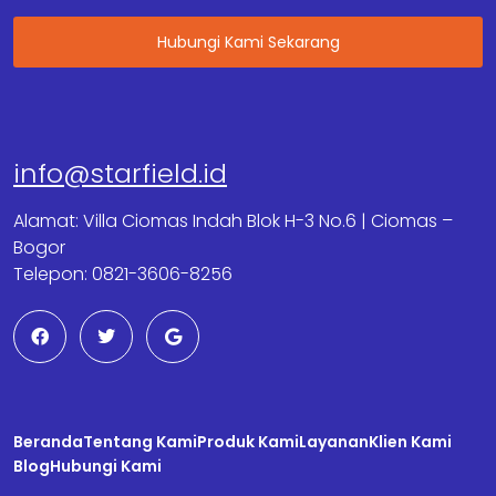
Hubungi Kami Sekarang
info@starfield.id
Alamat: Villa Ciomas Indah Blok H-3 No.6 | Ciomas –
Bogor
Telepon: 0821-3606-8256
F
T
G
a
w
o
c
i
o
e
t
g
b
t
l
o
e
e
o
r
Beranda
k
Tentang Kami
Produk Kami
Layanan
Klien Kami
Blog
Hubungi Kami