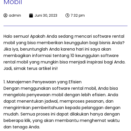
Mobil
admin
Juni 30, 2023
7:32 pm
Halo semua! Apakah Anda sedang mencari software rental
mobil yang bisa memberikan keunggulan bagi bisnis Anda?
Jika iya, beruntunglah Anda karena hari ini saya akan
membagikan informasi tentang 10 keunggulan software
rental mobil yang mungkin bisa menjadi inspirasi bagi Anda.
Jadi, simak terus artikel ini!
1. Manajemen Penyewaan yang Efisien
Dengan menggunakan software rental mobil, Anda bisa
mengelola penyewaan mobil dengan lebih efisien. Anda
dapat menentukan jadwal, memproses pesanan, dan
mengirimkan pemberitahuan kepada pelanggan dengan
mudah. Semua proses ini dapat dilakukan hanya dengan
beberapa klik, yang akan membantu menghemat waktu
dan tenaga Anda.