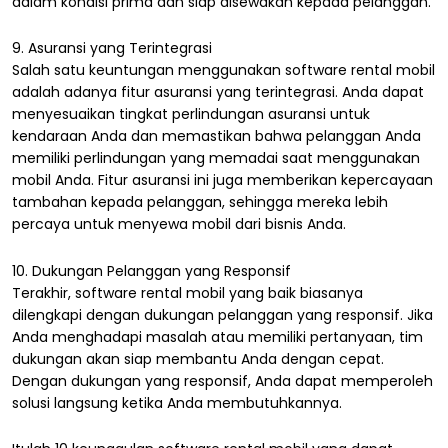
dalam kondisi prima dan siap disewakan kepada pelanggan.
9. Asuransi yang Terintegrasi
Salah satu keuntungan menggunakan software rental mobil
adalah adanya fitur asuransi yang terintegrasi. Anda dapat
menyesuaikan tingkat perlindungan asuransi untuk
kendaraan Anda dan memastikan bahwa pelanggan Anda
memiliki perlindungan yang memadai saat menggunakan
mobil Anda. Fitur asuransi ini juga memberikan kepercayaan
tambahan kepada pelanggan, sehingga mereka lebih
percaya untuk menyewa mobil dari bisnis Anda.
10. Dukungan Pelanggan yang Responsif
Terakhir, software rental mobil yang baik biasanya
dilengkapi dengan dukungan pelanggan yang responsif. Jika
Anda menghadapi masalah atau memiliki pertanyaan, tim
dukungan akan siap membantu Anda dengan cepat.
Dengan dukungan yang responsif, Anda dapat memperoleh
solusi langsung ketika Anda membutuhkannya.