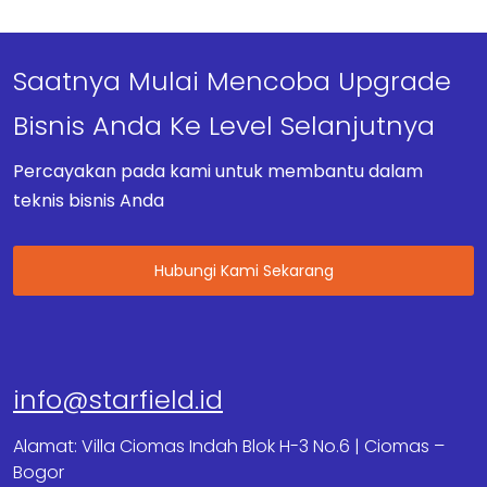
Saatnya Mulai Mencoba Upgrade
Bisnis Anda Ke Level Selanjutnya
Percayakan pada kami untuk membantu dalam
teknis bisnis Anda
Hubungi Kami Sekarang
info@starfield.id
Alamat: Villa Ciomas Indah Blok H-3 No.6 | Ciomas –
Bogor