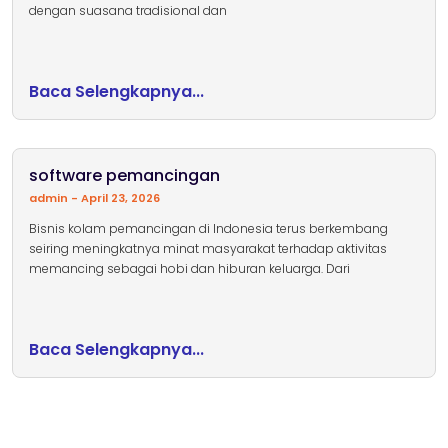
dengan suasana tradisional dan
Baca Selengkapnya...
software pemancingan
admin
April 23, 2026
Bisnis kolam pemancingan di Indonesia terus berkembang
seiring meningkatnya minat masyarakat terhadap aktivitas
memancing sebagai hobi dan hiburan keluarga. Dari
Baca Selengkapnya...