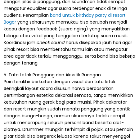
dengan jelas di panggung, dan soundman tidak sempat
mengatur equalizer agar suara terdengar enak di telinga
audiens. Penampilan
band untuk birthday party di resort
Bogor
yang seharusnya memukau bisa berubah menjadi
kacau dengan feedback (suara nging) yang menyakitkan
telinga atau vokal yang tenggelam tertutup suara musik.
Koordinasi jam
check sound
harus disepakati jauh hari agar
pihak resort bisa memberitahu tamu lain atau mengatur
area agar tidak terlalu mengganggu, serta band bisa bekerja
dengan tenang.
5. Tata Letak Panggung dan Akustik Ruangan
Poin terakhir berkaitan dengan visual dan tata letak.
Seringkali layout acara disusun hanya berdasarkan
pertimbangan estetika dekorasi semata, tanpa memikirkan
kebutuhan ruang gerak bagi para musisi. Pihak dekorator
dan resort mungkin sudah menata panggung yang cantik
dengan bunga-bunga, namun ukurannya terlalu sempit
untuk menampung seluruh personil band beserta alat-
alatnya. Drummer mungkin terhimpit di pojok, atau pemain
gitar tidak bisa bergerak leluasa karena takut menyenggol