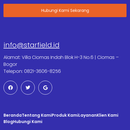
Hubungi Kami Sekarang
info@starfield.id
Alamat: Villa Ciomas Indah Blok H-3 No.6 | Ciomas –
Bogor
Telepon: 0821-3606-8256
F
T
G
a
w
o
c
i
o
e
t
g
b
t
l
o
e
e
o
r
Beranda
k
Tentang Kami
Produk Kami
Layanan
Klien Kami
Blog
Hubungi Kami