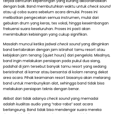
terjadi benturan kepentingan yang kurang dikoordinasikan
dengan baik. Band membutuhkan waktu untuk
check sound
atau uji coba suara sebelum acara dimulai. Proses ini
melibatkan pengecekan semua instrumen, mulai dari
gebukan drum yang keras, tes vokal, hingga keseimbangan
frekuensi suara keseluruhan. Proses ini pasti akan
menimbulkan kebisingan yang cukup signifikan.
Masalah muncul ketika jadwal
check sound
yang diinginkan
band bertabrakan dengan jam istirahat tamu resort atau
kebijakan jam tenang (quiet hours) dari pengelola. Misalnya,
band ingin melakukan persiapan pada pukul dua siang,
padahal di jam tersebut banyak tamu resort yang sedang
beristirahat di kamar atau bersantai di kolam renang dekat
area acara. Pihak keamanan resort biasanya akan melarang
band untuk membunyikan alat, sehingga band tidak bisa
melakukan persiapan teknis dengan benar.
Akibat dari tidak adanya
check sound
yang memadai
adalah kualitas audio yang “raba-raba” saat acara
berlangsung. Band tidak bisa mendengar suara mereka