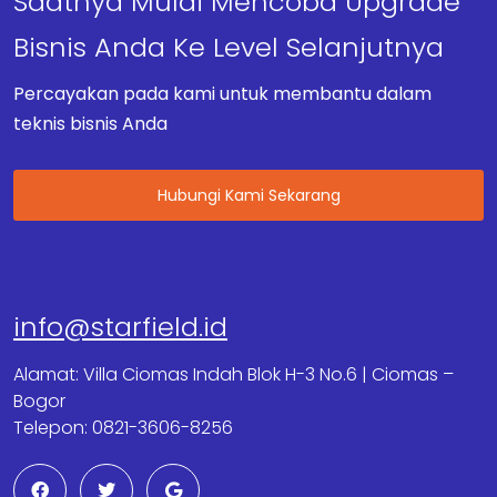
Saatnya Mulai Mencoba Upgrade
Bisnis Anda Ke Level Selanjutnya
Percayakan pada kami untuk membantu dalam
teknis bisnis Anda
Hubungi Kami Sekarang
info@starfield.id
Alamat: Villa Ciomas Indah Blok H-3 No.6 | Ciomas –
Bogor
Telepon: 0821-3606-8256
F
T
G
a
w
o