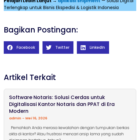
Pelajari Lebih Lanjut →
aplikasi shipment
— Solusi Digital
Terlengkap untuk Bisnis Ekspedisi & Logistik Indonesia
Bagikan Postingan:
Facebook
Twitter
LinkedIn
Artikel Terkait
Software Notaris: Solusi Cerdas untuk
Digitalisasi Kantor Notaris dan PPAT di Era
Modern
admin
Mei 16, 2026
Pernahkah Anda merasa kewalahan dengan tumpukan berkas
akta di kantor? Atau frustrasi mencari arsip lama yang sudah