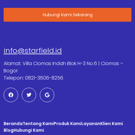
Hubungi Kami Sekarang
info@starfield.id
Alamat: Villa Ciomas Indah Blok H-3 No.6 | Ciomas –
Bogor
Telepon: 0821-3606-8256
F
T
G
a
w
o
c
i
o
e
t
g
b
t
l
o
e
e
o
r
Beranda
k
Tentang Kami
Produk Kami
Layanan
Klien Kami
Blog
Hubungi Kami