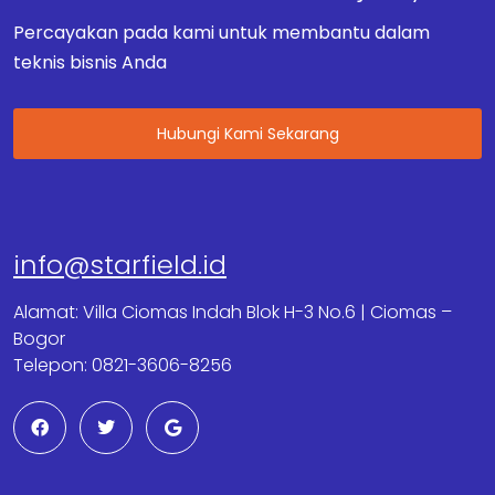
Percayakan pada kami untuk membantu dalam
teknis bisnis Anda
Hubungi Kami Sekarang
info@starfield.id
Alamat: Villa Ciomas Indah Blok H-3 No.6 | Ciomas –
Bogor
Telepon: 0821-3606-8256
F
T
G
a
w
o
c
i
o
e
t
g
b
t
l