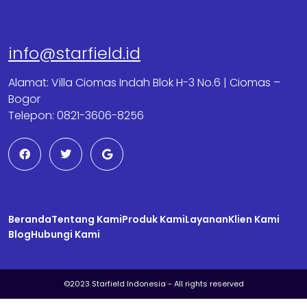
info@starfield.id
Alamat: Villa Ciomas Indah Blok H-3 No.6 | Ciomas –
Bogor
Telepon: 0821-3606-8256
F
T
G
a
w
o
c
i
o
e
t
g
b
t
l
o
e
e
o
r
Beranda
k
Tentang Kami
Produk Kami
Layanan
Klien Kami
Blog
Hubungi Kami
©2023 Starfield Indonesia - All rights reserved