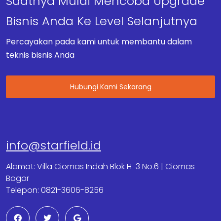
Saatnya Mulai Mencoba Upgrade
Bisnis Anda Ke Level Selanjutnya
Percayakan pada kami untuk membantu dalam
teknis bisnis Anda
Hubungi Kami Sekarang
info@starfield.id
Alamat: Villa Ciomas Indah Blok H-3 No.6 | Ciomas –
Bogor
Telepon: 0821-3606-8256
F
T
G
a
w
o