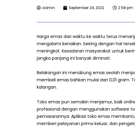
admin
September 24, 2022
2:58 pm
Harga emas dari waktu ke waktu terus menanja
mengalami kenaikan. Seiring dengan hal terse
meningkat. Kesadaran masyarakat untuk berin
jangka panjang ini banyak diminati.
Belakangan ini menabung emas seolah menjadi
membeli emas bahkan mulai dari 0,01 gram. 
kalangan.
Toko emas pun semakin menjamur, baik
onlin
profesional dengan menggunakan
software
to
pemasarannya. Aplikasi toko emas membant
memberi pelayanan prima keluar, dan pengelo