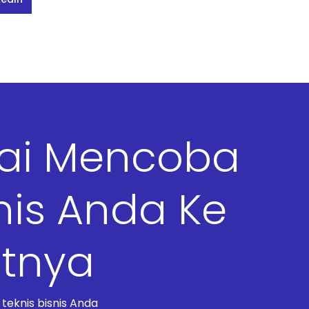
lai Mencoba
nis Anda Ke
utnya
eknis bisnis Anda