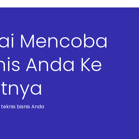
lai Mencoba
nis Anda Ke
utnya
eknis bisnis Anda