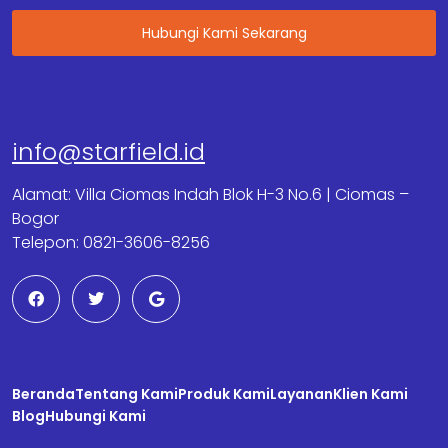
Hubungi Kami Sekarang
info@starfield.id
Alamat: Villa Ciomas Indah Blok H-3 No.6 | Ciomas –
Bogor
Telepon: 0821-3606-8256
F
T
G
a
w
o
c
i
o
e
t
g
b
t
l
o
e
e
o
r
Beranda
k
Tentang Kami
Produk Kami
Layanan
Klien Kami
Blog
Hubungi Kami