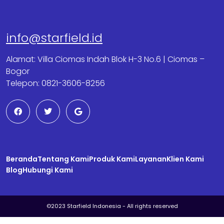
info@starfield.id
Alamat: Villa Ciomas Indah Blok H-3 No.6 | Ciomas –
Bogor
Telepon: 0821-3606-8256
F
T
G
a
w
o
c
i
o
e
t
g
b
t
l
o
e
e
o
r
Beranda
k
Tentang Kami
Produk Kami
Layanan
Klien Kami
Blog
Hubungi Kami
©2023 Starfield Indonesia - All rights reserved