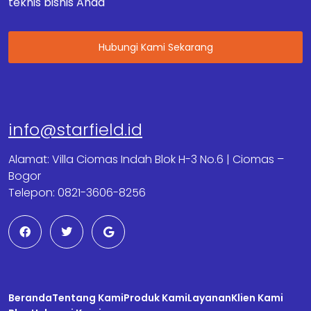
teknis bisnis Anda
Hubungi Kami Sekarang
info@starfield.id
Alamat: Villa Ciomas Indah Blok H-3 No.6 | Ciomas –
Bogor
Telepon: 0821-3606-8256
F
T
G
a
w
o
c
i
o
e
t
g
b
t
l
o
e
e
o
r
Beranda
k
Tentang Kami
Produk Kami
Layanan
Klien Kami