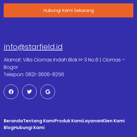
Hubungi Kami Sekarang
info@starfield.id
Alamat: Villa Ciomas Indah Blok H-3 No.6 | Ciomas –
Bogor
Telepon: 0821-3606-8256
F
T
G
a
w
o
c
i
o
e
t
g
b
t
l
o
e
e
o
r
Beranda
k
Tentang Kami
Produk Kami
Layanan
Klien Kami
Blog
Hubungi Kami