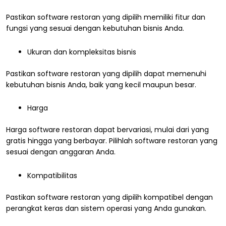
Pastikan software restoran yang dipilih memiliki fitur dan
fungsi yang sesuai dengan kebutuhan bisnis Anda.
Ukuran dan kompleksitas bisnis
Pastikan software restoran yang dipilih dapat memenuhi
kebutuhan bisnis Anda, baik yang kecil maupun besar.
Harga
Harga software restoran dapat bervariasi, mulai dari yang
gratis hingga yang berbayar. Pilihlah software restoran yang
sesuai dengan anggaran Anda.
Kompatibilitas
Pastikan software restoran yang dipilih kompatibel dengan
perangkat keras dan sistem operasi yang Anda gunakan.