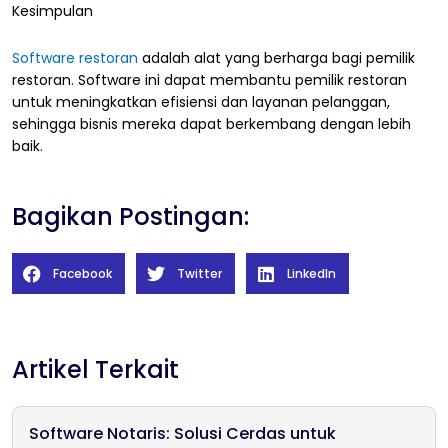
Kesimpulan
Software restoran
adalah alat yang berharga bagi pemilik
restoran. Software ini dapat membantu pemilik restoran
untuk meningkatkan efisiensi dan layanan pelanggan,
sehingga bisnis mereka dapat berkembang dengan lebih
baik.
Bagikan Postingan:
Facebook
Twitter
LinkedIn
Artikel Terkait
Software Notaris: Solusi Cerdas untuk