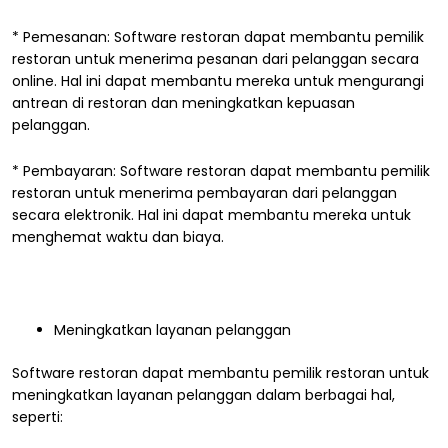
* Pemesanan: Software restoran dapat membantu pemilik
restoran untuk menerima pesanan dari pelanggan secara
online. Hal ini dapat membantu mereka untuk mengurangi
antrean di restoran dan meningkatkan kepuasan
pelanggan.
* Pembayaran: Software restoran dapat membantu pemilik
restoran untuk menerima pembayaran dari pelanggan
secara elektronik. Hal ini dapat membantu mereka untuk
menghemat waktu dan biaya.
Meningkatkan layanan pelanggan
Software restoran dapat membantu pemilik restoran untuk
meningkatkan layanan pelanggan dalam berbagai hal,
seperti: