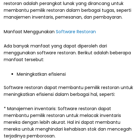
restoran adalah perangkat lunak yang dirancang untuk
membantu pemilik restoran dalam berbagai tugas, seperti
manajemen inventaris, pemesanan, dan pembayaran.
Manfaat Menggunakan
Software Restoran
Ada banyak manfaat yang dapat diperoleh dari
menggunakan software restoran. Berikut adalah beberapa
manfaat tersebut:
Meningkatkan efisiensi
Software restoran dapat membantu pemilik restoran untuk
meningkatkan efisiensi dalam berbagai hal, seperti:
* Manajemen inventaris: Software restoran dapat
membantu pemilik restoran untuk melacak inventaris
mereka dengan lebih akurat. Hal ini dapat membantu
mereka untuk menghindari kehabisan stok dan mencegah
terjadinya pemborosan.