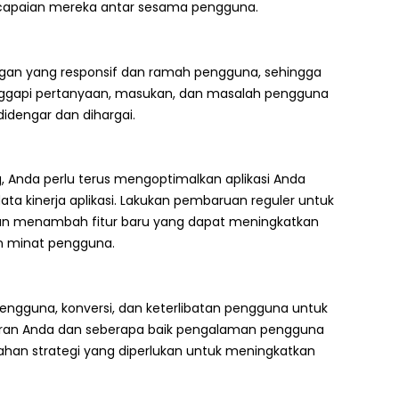
ncapaian mereka antar sesama pengguna.
gan yang responsif dan ramah pengguna, sehingga
nggapi pertanyaan, masukan, dan masalah pengguna
dengar dan dihargai.
 Anda perlu terus mengoptimalkan aplikasi Anda
ta kinerja aplikasi. Lakukan pembaruan reguler untuk
dan menambah fitur baru yang dapat meningkatkan
 minat pengguna.
pengguna, konversi, dan keterlibatan pengguna untuk
ran Anda dan seberapa baik pengalaman pengguna
ubahan strategi yang diperlukan untuk meningkatkan