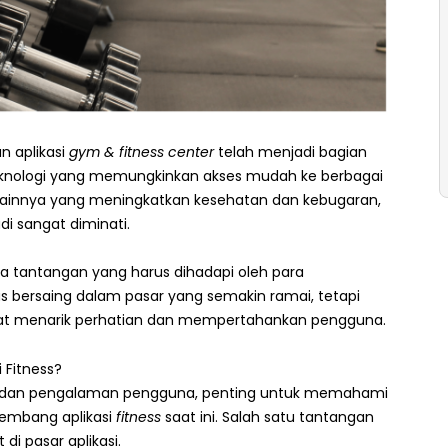
n aplikasi
gym & fitness center
telah menjadi bagian
eknologi yang memungkinkan akses mudah ke berbagai
ur lainnya yang meningkatkan kesehatan dan kebugaran,
di sangat diminati.
da tantangan yang harus dihadapi oleh para
us bersaing dalam pasar yang semakin ramai, tetapi
apat menarik perhatian dan mempertahankan pengguna.
 Fitness?
 dan pengalaman pengguna, penting untuk memahami
embang aplikasi
fitness
saat ini. Salah satu tantangan
i pasar aplikasi.