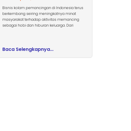
Bisnis kolam pemancingan di Indonesia terus
berkembang seiring meningkatnya minat
masyarakat terhadap aktivitas memancing
sebagai hobi dan hiburan keluarga. Dari
Baca Selengkapnya...