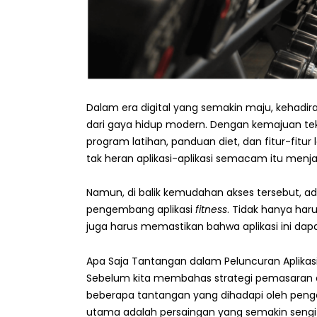
Dalam era digital yang semakin maju, kehadira
dari gaya hidup modern. Dengan kemajuan t
program latihan, panduan diet, dan fitur-fit
tak heran aplikasi-aplikasi semacam itu menja
Namun, di balik kemudahan akses tersebut, a
pengembang aplikasi
fitness
. Tidak hanya har
juga harus memastikan bahwa aplikasi ini d
Apa Saja Tantangan dalam Peluncuran Aplikasi
Sebelum kita membahas strategi pemasaran
beberapa tantangan yang dihadapi oleh peng
utama adalah persaingan yang semakin sengit d