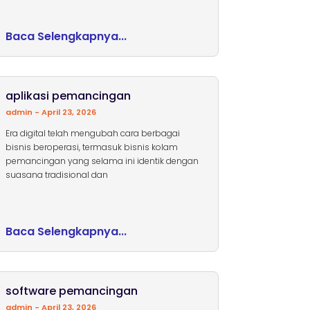
Baca Selengkapnya...
aplikasi pemancingan
admin
April 23, 2026
Era digital telah mengubah cara berbagai
bisnis beroperasi, termasuk bisnis kolam
pemancingan yang selama ini identik dengan
suasana tradisional dan
Baca Selengkapnya...
software pemancingan
admin
April 23, 2026