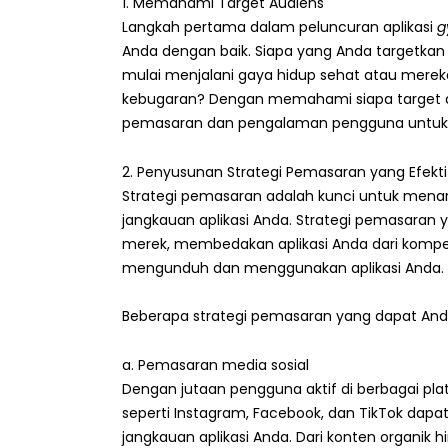
1. Memahami Target Audiens
Langkah pertama dalam peluncuran aplikasi
g
Anda dengan baik. Siapa yang Anda targetkan
mulai menjalani gaya hidup sehat atau mere
kebugaran? Dengan memahami siapa target a
pemasaran dan pengalaman pengguna untuk 
2. Penyusunan Strategi Pemasaran yang Efekti
Strategi pemasaran adalah kunci untuk mena
jangkauan aplikasi Anda. Strategi pemasara
merek, membedakan aplikasi Anda dari komp
mengunduh dan menggunakan aplikasi Anda.
Beberapa strategi pemasaran yang dapat Anda
a. Pemasaran media sosial
Dengan jutaan pengguna aktif di berbagai pla
seperti Instagram, Facebook, dan TikTok dap
jangkauan aplikasi Anda. Dari konten organik