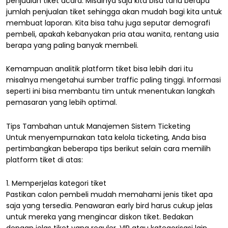
penjualan tiket acara. Misalnya saja kita bisa tahu berapa
jumlah penjualan tiket sehingga akan mudah bagi kita untuk
membuat laporan. Kita bisa tahu juga seputar demografi
pembeli, apakah kebanyakan pria atau wanita, rentang usia
berapa yang paling banyak membeli.
Kemampuan analitik platform tiket bisa lebih dari itu
misalnya mengetahui sumber traffic paling tinggi. Informasi
seperti ini bisa membantu tim untuk menentukan langkah
pemasaran yang lebih optimal.
Tips Tambahan untuk Manajemen Sistem Ticketing
Untuk menyempurnakan tata kelola ticketing, Anda bisa
pertimbangkan beberapa tips berikut selain cara memilih
platform tiket di atas:
1. Memperjelas kategori tiket
Pastikan calon pembeli mudah memahami jenis tiket apa
saja yang tersedia. Penawaran early bird harus cukup jelas
untuk mereka yang mengincar diskon tiket. Bedakan