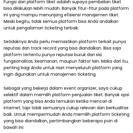
Fungsi dari platform tiket adalah supaya pembelian tiket
bisa dilakukan lebih mudah. Banyak fitur-fitur pada platform
ini yang mampu menunjang efisiensi manajemen tiket.
Meski begitu, tidak semua platform bisa Anda andalkan
untuk pengalaman ticketing terbaik.
Setidaknya Anda perlu memastikan platform terkait punya
reputasi dan track record yang bisa diandalkan. Bisa saja
platform tertentu punya reputasi buruk dari sisi
fungsionalitas, keamanan, maupun faktor lain. Maka dari itu,
penting bagi Anda untuk riset menyeluruh platform yang
ingin digunakan untuk manajemen ticketing.
Sebagai yang bekerja dalam event organizer, saya cukup
selektif dalam memilih platform penjualan tiket. Banyak opsi
platform yang bisa Anda temukan ketika mencari di
internet, tapi tidak semuanya cukup relevan dan berkualitas
baik. Untuk mempermudah Anda memilih platform ticketing
yang bisa diandalkan, pertimbangkan beberapa poin di
bawah ini: