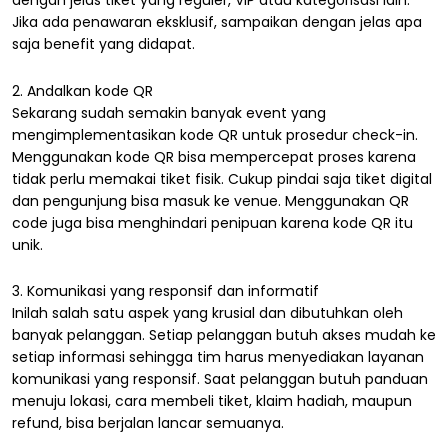
dengan jelas tiket yang reguler, VIP atau kategorisasi lain.
Jika ada penawaran eksklusif, sampaikan dengan jelas apa
saja benefit yang didapat.
2. Andalkan kode QR
Sekarang sudah semakin banyak event yang
mengimplementasikan kode QR untuk prosedur check-in.
Menggunakan kode QR bisa mempercepat proses karena
tidak perlu memakai tiket fisik. Cukup pindai saja tiket digital
dan pengunjung bisa masuk ke venue. Menggunakan QR
code juga bisa menghindari penipuan karena kode QR itu
unik.
3. Komunikasi yang responsif dan informatif
Inilah salah satu aspek yang krusial dan dibutuhkan oleh
banyak pelanggan. Setiap pelanggan butuh akses mudah ke
setiap informasi sehingga tim harus menyediakan layanan
komunikasi yang responsif. Saat pelanggan butuh panduan
menuju lokasi, cara membeli tiket, klaim hadiah, maupun
refund, bisa berjalan lancar semuanya.