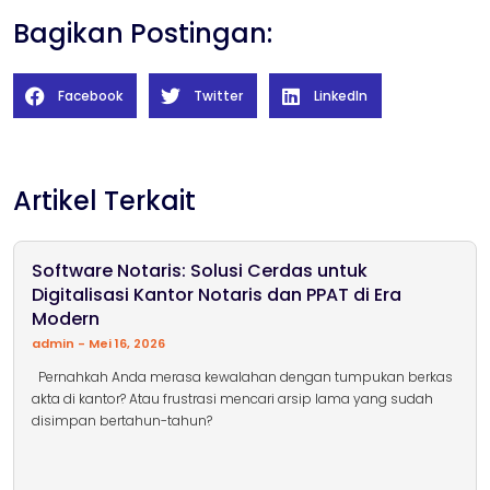
Bagikan Postingan:
Facebook
Twitter
LinkedIn
Artikel Terkait
Software Notaris: Solusi Cerdas untuk
Digitalisasi Kantor Notaris dan PPAT di Era
Modern
admin
Mei 16, 2026
Pernahkah Anda merasa kewalahan dengan tumpukan berkas
akta di kantor? Atau frustrasi mencari arsip lama yang sudah
disimpan bertahun-tahun?