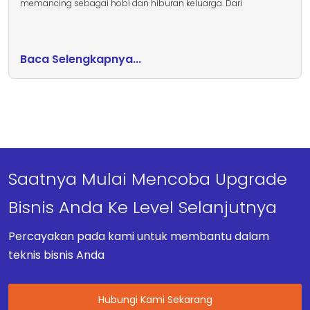
memancing sebagai hobi dan hiburan keluarga. Dari
Baca Selengkapnya...
Saatnya Mulai Mencoba Upgrade
Bisnis Anda Ke Level Selanjutnya
Percayakan pada kami untuk membantu dalam
teknis bisnis Anda
Hubungi Kami Sekarang