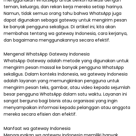
teman, keluarga, dan rekan kerja mereka setiap harinya.
Namun, tidak semua orang tahu bahwa WhatsApp juga
dapat digunakan sebagai gateway untuk mengirim pesan
ke banyak pengguna sekaligus. Di artikel ini, kita akan
membahas tentang wa gateway Indonesia, cara kerjanya,
dan bagaimana menggunakannya secara efektif.
Mengenal WhatsApp Gateway Indonesia
WhatsApp Gateway adalah metode yang digunakan untuk
mengirim pesan massal ke banyak pengguna WhatsApp
sekaligus. Dalam konteks Indonesia, wa gateway Indonesia
adalah layanan yang memungkinkan pengguna untuk
mengirim pesan teks, gambar, atau video kepada sejumlah
besar pengguna WhatsApp dalam satu waktu. Layanan ini
sangat berguna bagi bisnis atau organisasi yang ingin
menyampaikan informasi kepada pelanggan atau anggota
mereka secara efisien dan efektif.
Manfaat wa gateway Indonesia
Menggunakan wa gateway Indonesia memiliki banyak