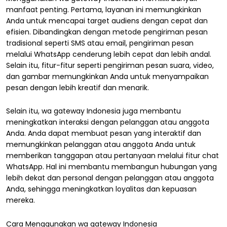
manfaat penting. Pertama, layanan ini memungkinkan
Anda untuk mencapai target audiens dengan cepat dan
efisien. Dibandingkan dengan metode pengiriman pesan
tradisional seperti SMS atau email, pengiriman pesan
melalui WhatsApp cenderung lebih cepat dan lebih andal.
Selain itu, fitur-fitur seperti pengiriman pesan suara, video,
dan gambar memungkinkan Anda untuk menyampaikan
pesan dengan lebih kreatif dan menarik.
Selain itu, wa gateway Indonesia juga membantu
meningkatkan interaksi dengan pelanggan atau anggota
Anda. Anda dapat membuat pesan yang interaktif dan
memungkinkan pelanggan atau anggota Anda untuk
memberikan tanggapan atau pertanyaan melalui fitur chat
WhatsApp. Hal ini membantu membangun hubungan yang
lebih dekat dan personal dengan pelanggan atau anggota
Anda, sehingga meningkatkan loyalitas dan kepuasan
mereka.
Cara Menggunakan wa gateway Indonesia