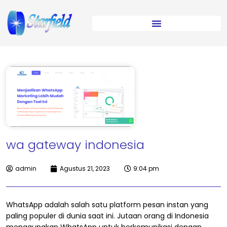
wa gateway indonesia
admin
Agustus 21, 2023
9:04 pm
WhatsApp adalah salah satu platform pesan instan yang
paling populer di dunia saat ini. Jutaan orang di Indonesia
menggunakan WhatsApp untuk berkomunikasi dengan