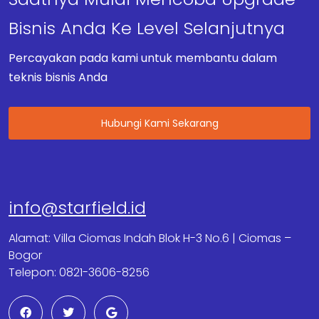
Bisnis Anda Ke Level Selanjutnya
Percayakan pada kami untuk membantu dalam
teknis bisnis Anda
Hubungi Kami Sekarang
info@starfield.id
Alamat: Villa Ciomas Indah Blok H-3 No.6 | Ciomas –
Bogor
Telepon: 0821-3606-8256
F
T
G
a
w
o