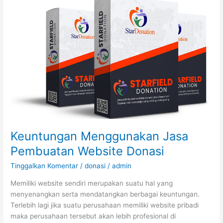
Menggunakan
Jasa
Pembuatan
Website
Donasi
Keuntungan Menggunakan Jasa
Pembuatan Website Donasi
Tinggalkan Komentar
/
donasi
/
admin
Memiliki website sendiri merupakan suatu hal yang
menyenangkan serta mendatangkan berbagai keuntungan.
Terlebih lagi jika suatu perusahaan memiliki website pribadi
maka perusahaan tersebut akan lebih profesional di