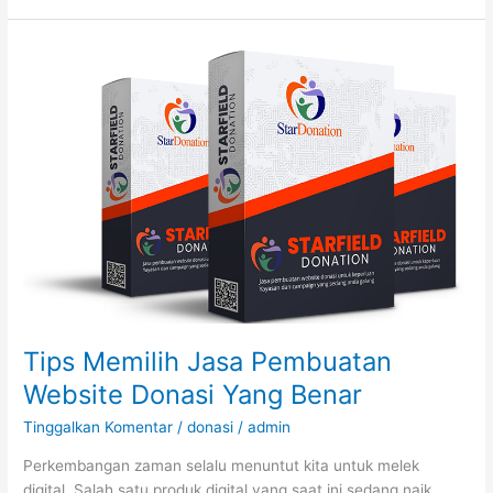
Tips
Memilih
Jasa
Pembuatan
Website
Donasi
Yang
Benar
Tips Memilih Jasa Pembuatan
Website Donasi Yang Benar
Tinggalkan Komentar
/
donasi
/
admin
Perkembangan zaman selalu menuntut kita untuk melek
digital. Salah satu produk digital yang saat ini sedang naik