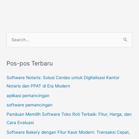
C
a
r
Pos-pos Terbaru
i
u
Software Notaris: Solusi Cerdas untuk Digitalisasi Kantor
n
Notaris dan PPAT di Era Modern
t
aplikasi pemancingan
u
software pemancingan
k
Panduan Memilih Software Toko Roti Terbaik: Fitur, Harga, dan
:
Cara Evaluasi
Software Bakery dengan Fitur Kasir Modern: Transaksi Cepat,