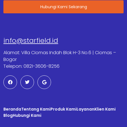
Hubungi Kami Sekarang
info@starfield.id
Alamat: Villa Ciomas Indah Blok H-3 No.6 | Ciomas –
Bogor
Telepon: 0821-3606-8256
F
T
G
a
w
o
c
i
o
e
t
g
b
t
l
o
e
e
o
r
Beranda
k
Tentang Kami
Produk Kami
Layanan
Klien Kami
Blog
Hubungi Kami